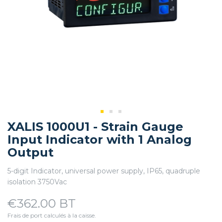
XALIS 1000U1 - Strain Gauge
Input Indicator with 1 Analog
Output
5-digit Indicator, universal power supply, IP65, quadruple
isolation 3750Vac
€362.00 BT
Frais de port calculés à la caisse.