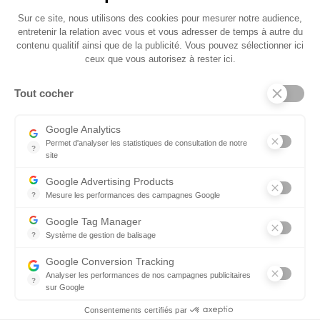
Sur ce site, nous utilisons des cookies pour mesurer notre audience,
QUI SOMMES NOUS
entretenir la relation avec vous et vous adresser de temps à autre du
contenu qualitif ainsi que de la publicité. Vous pouvez sélectionner ici
ceux que vous autorisez à rester ici.
PRODUCT CATALOGS
Tout cocher
SUBSCRIBE TO THE NEWSLETTER!
Google Analytics
You may unsubscribe at any moment. For that purpose,
please find our contact info in the legal notice.
Permet d'analyser les statistiques de consultation de notre
?
site
Indispensable pour piloter notre site internet, il permet de mesure
Google Advertising Products
?
Mesure les performances des campagnes Google
Ce service permet aux annonceurs d'acheter des annonces ou des 
Proudly sponsored by the Region
Google Tag Manager
?
Système de gestion de balisage
Mise en place d'un système de balisage pour traiter plus facilemen
Google Conversion Tracking
Analyser les performances de nos campagnes publicitaires
?
sur Google
Suivre les actions des visiteurs sur le site web pour voir s'ils effe
Consentements certifiés par