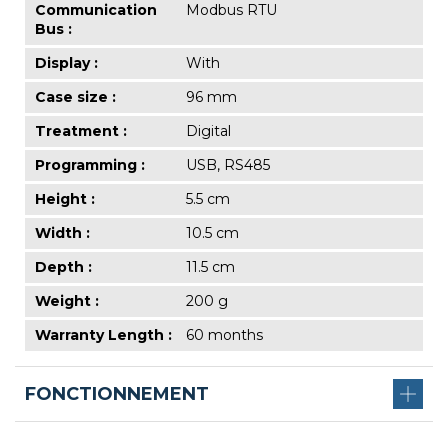
Communication
Modbus RTU
Bus :
Display :
With
Case size :
96 mm
Treatment :
Digital
Programming :
USB, RS485
Height :
5.5 cm
Width :
10.5 cm
Depth :
11.5 cm
Weight :
200 g
Warranty Length :
60 months
FONCTIONNEMENT