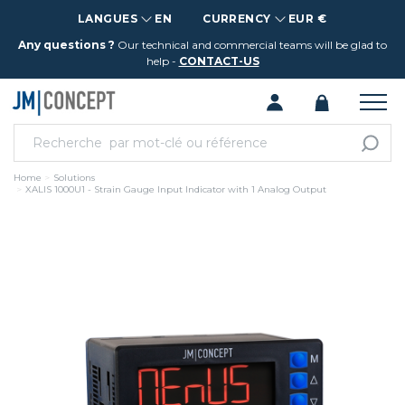
LANGUES
EN
CURRENCY
EUR €
Any questions ?
Our technical and commercial teams will be glad to
help -
CONTACT-US
Home
Solutions
XALIS 1000U1 - Strain Gauge Input Indicator with 1 Analog Output