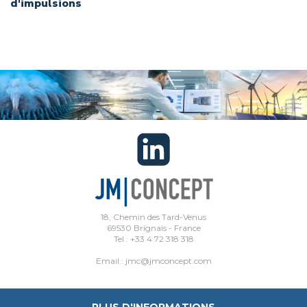
d'impulsions
18, Chemin des Tard-Venus
69530 Brignais - France
Tel : +33 4 72 318 318
Email : jmc@jmconcept.com