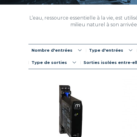
L’eau, ressource essentielle à la vie, est uti
milieu naturel à son arrivé
Nombre d'entrées
Type d'entrées
Type de sorties
Sorties isolées entre-el