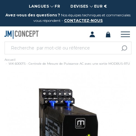
LANGUES
FR
DEVISES
EUR €
Avez-vous des questions ?
Nos équipes techniques et commerciales
vous répondent -
CONTACTEZ-NOUS
Accueil
WK 6000TS - Centrale de Mesure de Puissance AC avec une sortie MODBUS-RTU