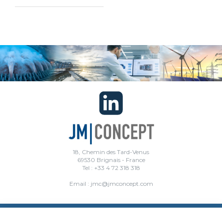
18, Chemin des Tard-Venus
69530 Brignais - France
Tel : +33 4 72 318 318
Email : jmc@jmconcept.com
PLUS D'INFORMATIONS