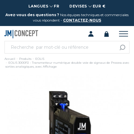
LANGUES
FR
DEVISES
EUR €
Avez-vous des questions ?
Nos équipes techniques et commerciales
vous répondent -
CONTACTEZ-NOUS
Accueil
Produits
EOLIS
EOLIS 3000P2 - Transmetteur numérique double voie de signaux de Process avec
sorties analogiques, avec Affichage