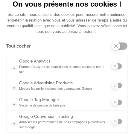
On vous présente nos cookies !
QUI SOMMES NOUS
Sur ce site, nous utilisons des cookies pour mesurer notre audience,
entretenir la relation avec vous et vous adresser de temps à autre du
contenu qualitif ainsi que de la publicité. Vous pouvez sélectionner ici
CATALOGUES PRODUITS
ceux que vous autorisez à rester ici.
Tout cocher
INSCRIVEZ-VOUS À LA NEWSLETTER !
Vous pouvez vous désinscrire à tout moment. Vous
Google Analytics
trouverez pour cela nos informations de contact dans les
conditions d'utilisation du site.
Permet d'analyser les statistiques de consultation de notre
?
site
Indispensable pour piloter notre site internet, il permet de mesure
Google Advertising Products
?
Mesure les performances des campagnes Google
Ce service permet aux annonceurs d'acheter des annonces ou des 
Proud to be sponsored by the Region
Google Tag Manager
?
Système de gestion de balisage
Mise en place d'un système de balisage pour traiter plus facilemen
Google Conversion Tracking
Analyser les performances de nos campagnes publicitaires
?
sur Google
Suivre les actions des visiteurs sur le site web pour voir s'ils effe